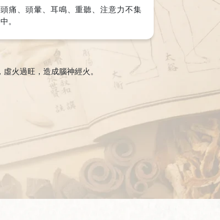
頭痛、頭暈、耳鳴、重聽、注意力不集
中。
，虛火過旺，造成腦神經火。